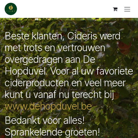
Overslaan naar inhoud
Beste klanten, Cideris werd
met trots en vertrouwen
overgedragen aan De
Hopduvel. Voor al uw favoriete
ciderproducten en veel meer
kunt u vanaf nu terecht bij
www.dehopduvel.be
Bedankt voor alles!
Sprankelende groeten!