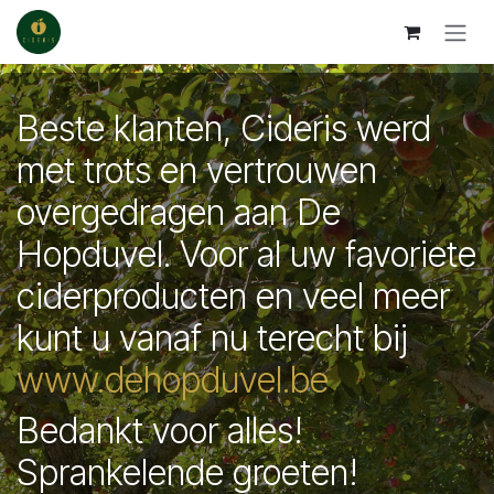
Se rendre au contenu
Beste klanten, Cideris werd
met trots en vertrouwen
overgedragen aan De
Hopduvel. Voor al uw favoriete
ciderproducten en veel meer
kunt u vanaf nu terecht bij
www.dehopduvel.be
Bedankt voor alles!
Sprankelende groeten!